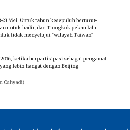
-23 Mei. Untuk tahun kesepuluh berturut-
an untuk hadir, dan Tiongkok pekan lalu
uk tidak menyetujui "wilayah Taiwan"
016, ketika berpartisipasi sebagai pengamat
yang lebih hangat dengan Beijing.
on Cahyadi)
n
Edisi
Ikuti K
Tentang kami
Fokus Taiwan