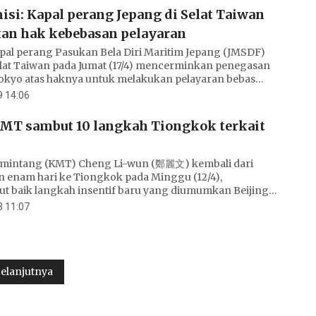
si: Kapal perang Jepang di Selat Taiwan
an hak kebebasan pelayaran
apal perang Pasukan Bela Diri Maritim Jepang (JMSDF)
elat Taiwan pada Jumat (17/4) mencerminkan penegasan
okyo atas haknya untuk melakukan pelayaran bebas
lur perairan internasional, menurut seorang akademisi.
 14:06
MT sambut 10 langkah Tiongkok terkait
mintang (KMT) Cheng Li-wun (鄭麗文) kembali dari
 enam hari ke Tiongkok pada Minggu (12/4),
 baik langkah insentif baru yang diumumkan Beijing
wan, sementara tokoh partai dan perwakilan pariwisata
 11:07
pemerintah untuk merespons secara pragmatis.
elanjutnya