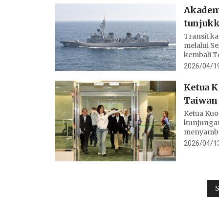
Akademi
tunjukk
Transit k
melalui S
kembali T
melalui ja
2026/04/19
Ketua K
Taiwan
Ketua Kuo
kunjungan
menyambut
untuk Tai
2026/04/13
mendesak 
S