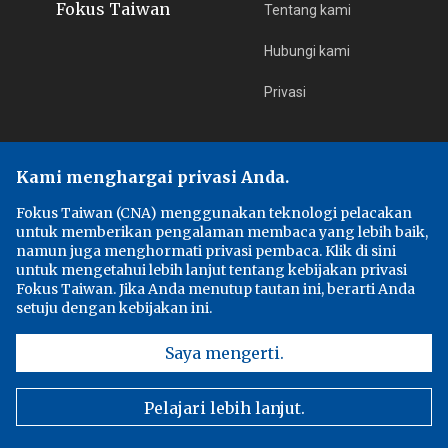
Fokus Taiwan
Tentang kami
Hubungi kami
Privasi
Edisi
Fokus Taiwan
Kami menghargai privasi Anda.
中央通訊社
Fokus Taiwan (CNA) menggunakan teknologi pelacakan
untuk memberikan pengalaman membaca yang lebih baik,
Focus Taiwan
namun juga menghormati privasi pembaca. Klik di sini
untuk mengetahui lebih lanjut tentang kebijakan privasi
Fokus Taiwan. Jika Anda menutup tautan ini, berarti Anda
フォーカス台湾
setuju dengan kebijakan ini.
Saya mengerti.
Ikuti Kami
Facebook
Youtube
Pelajari lebih lanjut.
Instagram