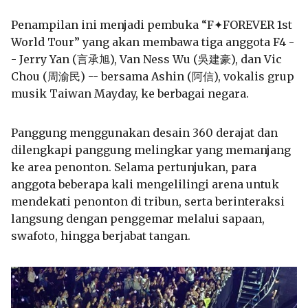
Penampilan ini menjadi pembuka “F✦FOREVER 1st
World Tour” yang akan membawa tiga anggota F4 -
- Jerry Yan (言承旭), Van Ness Wu (吳建豪), dan Vic
Chou (周渝民) -- bersama Ashin (阿信), vokalis grup
musik Taiwan Mayday, ke berbagai negara.
Panggung menggunakan desain 360 derajat dan
dilengkapi panggung melingkar yang memanjang
ke area penonton. Selama pertunjukan, para
anggota beberapa kali mengelilingi arena untuk
mendekati penonton di tribun, serta berinteraksi
langsung dengan penggemar melalui sapaan,
swafoto, hingga berjabat tangan.