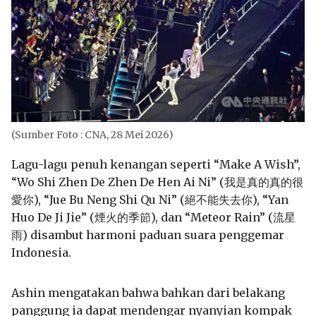
(Sumber Foto : CNA, 28 Mei 2026)
Lagu-lagu penuh kenangan seperti “Make A Wish”,
“Wo Shi Zhen De Zhen De Hen Ai Ni” (我是真的真的很
愛你), “Jue Bu Neng Shi Qu Ni” (絕不能失去你), “Yan
Huo De Ji Jie” (煙火的季節), dan “Meteor Rain” (流星
雨) disambut harmoni paduan suara penggemar
Indonesia.
Ashin mengatakan bahwa bahkan dari belakang
panggung ia dapat mendengar nyanyian kompak