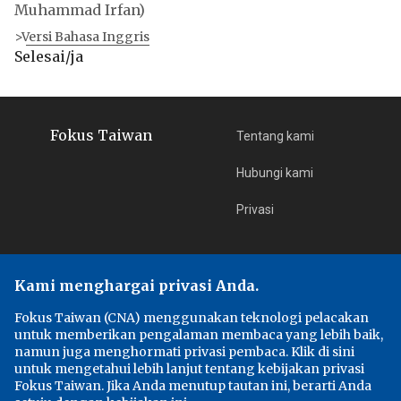
Muhammad Irfan)
>Versi Bahasa Inggris
Selesai/ja
Fokus Taiwan
Tentang kami
Hubungi kami
Privasi
Edisi
Fokus Taiwan
Kami menghargai privasi Anda.
中央通訊社
Fokus Taiwan (CNA) menggunakan teknologi pelacakan
untuk memberikan pengalaman membaca yang lebih baik,
Focus Taiwan
namun juga menghormati privasi pembaca. Klik di sini
untuk mengetahui lebih lanjut tentang kebijakan privasi
フォーカス台湾
Fokus Taiwan. Jika Anda menutup tautan ini, berarti Anda