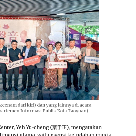
keenam dari kiri) dan yang lainnya di acara
epartemen Informasi Publik Kota Taoyuan)
enter, Yeh Yu-cheng (
葉于正
), mengatakan
dimensi utama, yaitu esensi keindahan musik,