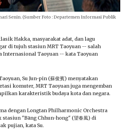
ri Senin. (Sumber Foto : Departemen Informasi Publik
klasik Hakka, masyarakat adat, dan lagu
ar di tujuh stasiun MRT Taoyuan -- salah
a Internasional Taoyuan -- kata Taoyuan
Taoyuan, Su Jun-pin (
蘇俊賓
) menyatakan
ortasi komuter, MRT Taoyuan juga mengemban
ilkan karakteristik budaya kota dan negara.
ama dengan Longtan Philharmonic Orchestra
stasiun "Bāng Chhun-hong" (
望春風
) di
ak pujian, kata Su.