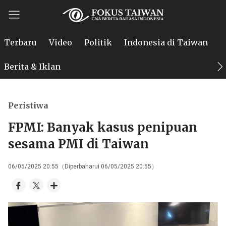
Terbaru
Video
Politik
Indonesia di Taiwan
P
Berita & Iklan
Peristiwa
FPMI: Banyak kasus penipuan
sesama PMI di Taiwan
06/05/2025 20:55（Diperbaharui 06/05/2025 20:55）