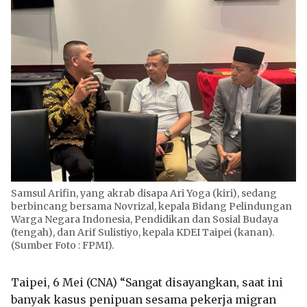
Samsul Arifin, yang akrab disapa Ari Yoga (kiri), sedang
berbincang bersama Novrizal, kepala Bidang Pelindungan
Warga Negara Indonesia, Pendidikan dan Sosial Budaya
(tengah), dan Arif Sulistiyo, kepala KDEI Taipei (kanan).
(Sumber Foto : FPMI).
Taipei, 6 Mei (CNA) “Sangat disayangkan, saat ini
banyak kasus penipuan sesama pekerja migran