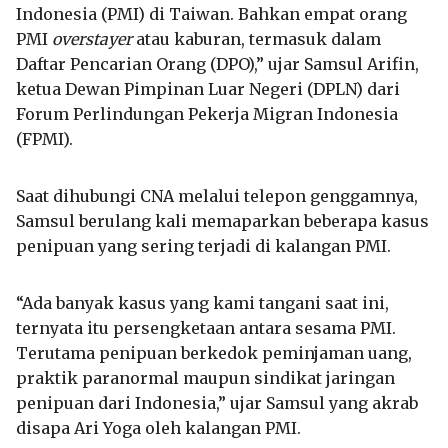
Indonesia (PMI) di Taiwan. Bahkan empat orang
PMI
overstayer
atau kaburan, termasuk dalam
Daftar Pencarian Orang (DPO),” ujar Samsul Arifin,
ketua Dewan Pimpinan Luar Negeri (DPLN) dari
Forum Perlindungan Pekerja Migran Indonesia
(FPMI).
Saat dihubungi CNA melalui telepon genggamnya,
Samsul berulang kali memaparkan beberapa kasus
penipuan yang sering terjadi di kalangan PMI.
“Ada banyak kasus yang kami tangani saat ini,
ternyata itu persengketaan antara sesama PMI.
Terutama penipuan berkedok peminjaman uang,
praktik paranormal maupun sindikat jaringan
penipuan dari Indonesia,” ujar Samsul yang akrab
disapa Ari Yoga oleh kalangan PMI.