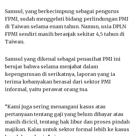
Samsul, yang berkecimpung sebagai pengurus
FPMI, sudah menggeluti bidang perlindungan PMI
di Taiwan selama enam tahun. Namun, usia DPLN
FPMI sendiri masih beranjak sekitar 4,5 tahun di
Taiwan.
Samsul yang dikenal sebagai penasihat PMI ini
berujar bahwa selama menjabat dalam
kepengurusan di serikatnya, laporan yang ia
terima kebanyakan berasal dari sektor PMI
informal, yaitu perawat orang tua.
“Kami juga sering menangani kasus atau
pertanyaan tentang gaji yang belum dibayar atau
masih dicicil, tentang hak libur dan proses pindah
majikan. Kalau untuk sektor formal lebih ke kasus