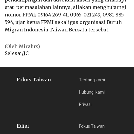
atau permasalahan lainnya, silakan menghubungi
nomor FPMI; 09164-269-41, 0965-021-249, 0981-885-
594, ujar ketua FPMI sekaligus organisasi Buruh
Migran Indonesia Taiwan Bersatu tersebut.
(Oleh Miralux)
Selesai/JC
Fokus Taiwan
Tentang kami
Hubungi kami
Privasi
Edisi
Fokus Taiwan