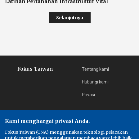
Latihan Pertahanan Infrastruktur Vital
Selanjutnya
Fokus Taiwan
Tentang kami
Hubungi kami
Privasi
Edisi
Fokus Taiwan
Kami menghargai privasi Anda.
中央通訊社
Fokus Taiwan (CNA) menggunakan teknologi pelacakan
untuk memberikan pengalaman membaca yang lebih baik,