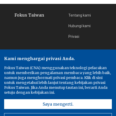
Fokus Taiwan
Tentang kami
Hubungi kami
Privasi
Edisi
Fokus Taiwan
Kami menghargai privasi Anda.
中央通訊社
Fokus Taiwan (CNA) menggunakan teknologi pelacakan
untuk memberikan pengalaman membaca yang lebih baik,
Focus Taiwan
namun juga menghormati privasi pembaca. Klik di sini
untuk mengetahui lebih lanjut tentang kebijakan privasi
Fokus Taiwan. Jika Anda menutup tautan ini, berarti Anda
フォーカス台湾
setuju dengan kebijakan ini.
Saya mengerti.
Ikuti Kami
Facebook